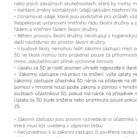
nebo jiných závažných skutečnostech, které by mohly mít 
• Nahlásit změny kontaktních údajů (aktuální telefonní čí
• Oznamovat údaje, které jsou podstatné pro průběh vzd
Respektovat ustanovení Vnitřního řádu školní družiny a
řádem a Vnitřním řádem školní družiny
• Během provozu školní družiny nevstupují z hygienický
další návštěvníci do prostor školní družiny.
• V budově školy nemohou řešit zákonní zástupci mezi s
ŠD. Ve škole mohou toto projednat pouze za přítomnost
mimo uskutečňování přímé výchovné činnosti.
•
Úplatu za ŠD je rodič povinen uhradit nejpozději k dan
•
Zákonný zástupce má právo na snížení výše úplaty neb
zákonný zástupce účastníka ŠD nárok na přídavek na dítě
pomoci v hmotné nouzi podle zákona o pomoci v hmotné 
službách účastníkovi ŠD, pokud má nárok na příspěvek n
Úplata za ŠD bude snížena nebo prominuta pouze pokud 
ZŠ.
• Zákonní zástupci jsou povinni vyzvedávat si účastníka v
která musí být uvedena v zápisním lístku.
• Nevyzvednou-li si zákonní zástupci či pověřená osoba 