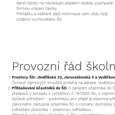
dané částky na následující platební období, popřípadě
formou vrácení částky.
Přihlášku a veškeré další informace vám vždy rády
zodpoví vychovatelky ŠD.
Provozní řád školn
Prostory ŠD: Jindřišská 32, Jeruzalémská 5 a Vodičkov
Činnost zájmových kroužků probíhá na adrese: Vodičkova 
Přihlašování účastníků do ŠD
O zařazení účastníka do ŠD
předpisů, v souladu s vyhláškou č. 74/2005 Sb., o zájmo
Způsob přihlášení – podmínkou pro přijetí je písemná přih
zákonného zástupce účastníka ŠD o rozsahu docházky a
Odhlášení účastníka – písemnou odhláškou.