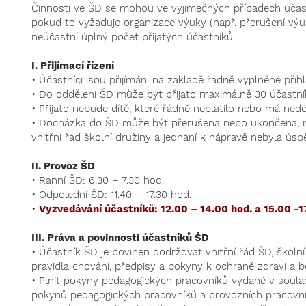
Činnosti ve ŠD se mohou ve výjimečných případech účastni
pokud to vyžaduje organizace výuky (např. přerušení výuky
neúčastní úplný počet přijatých účastníků.
I. Přijímací řízení
• Účastníci jsou přijímáni na základě řádně vyplněné přihl
• Do oddělení ŠD může být přijato maximálně 30 účastní
• Přijato nebude dítě, které řádně neplatilo nebo má nedo
• Docházka do ŠD může být přerušena nebo ukončena, 
vnitřní řád školní družiny a jednání k nápravě nebyla úsp
II. Provoz ŠD
• Ranní ŠD: 6.30 – 7.30 hod.
• Odpolední ŠD: 11.40 – 17.30 hod.
•
Vyzvedávání účastníků: 12.00 – 14.00 hod. a 15.00 -1
III. Práva a povinnosti účastníků ŠD
• Účastník ŠD je povinen dodržovat vnitřní řád ŠD, školn
pravidla chování, předpisy a pokyny k ochraně zdraví a 
• Plnit pokyny pedagogických pracovníků vydané v soula
pokynů pedagogických pracovníků a provozních pracovník