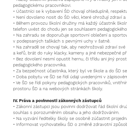
pedagogickému pracovníkovi.
• Účastníci se k vybavení ŠD chovají ohleduplně, respektuj
• Není dovoleno nosit do ŠD věci, které ohrožují zdraví a 
• Během provozu školní družiny má každý účastník školn
telefon uvést do chodu jen se souhlasem pedagogického
• Na zahradu se doporučuje sportovní oblečení a sportov
v podepsaných taškách s pevnými uchy v šatně.
• Na zahradě se chovají tak, aby neohrožovali zdraví své
a keřů, brát do ruky klacky, kameny a jiné nebezpečné p
• Bez dovolení nesmí opustit hernu, či třídu ani jiný pro
pedagogického pracovníka.
• Za bezpečnost účastníka, který byl ve škole a do ŠD se
• Doba pobytu ve ŠD se řídí údaji uvedenými v zápisovém
• Ve ŠD se řídí pokyny pedagogických pracovníků, vnitřn
prostoru ŠD a na webových stránkách školy.
IV. Práva a povinnosti zákonných zástupců
• Zákonní zástupci jsou povinni dodržovat řád školní dr
souhlas s porozuměním obsahu a jeho dodržováním.
• Na vyzvání ředitelky školy se osobně zúčastnit projedn
• Informovat vychovatelku ŠD o změně zdravotní způsobil