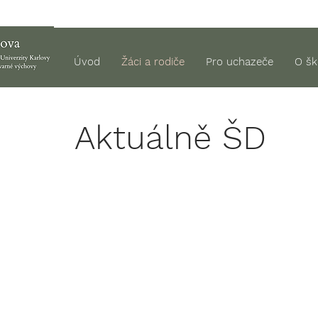
Úvod
Žáci a rodiče
Pro uchazeče
O šk
Aktuálně ŠD