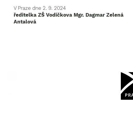
V Praze dne 2. 9. 2024
ředitelka ZŠ Vodičkova Mgr. Dagmar
Antalová
Kontaktujte nás
Zřiz
+420 222 231 648
Měst
info@zsvodickova.cz
zs_vodickova
Základní škola Vodičkova s rozšířenou výuko