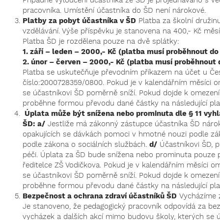
Případné vyloučení účastníka ze ŠD je projednáváno s v
pracovníka. Umístění účastníka do ŠD není nárokové.
Platby za pobyt účastníka v ŠD
Platba za školní družin
vzdělávání. Výše příspěvku je stanovena na 400,- Kč měsíč
Platba ŠD je rozdělena pouze na dvě splátky:
1. září – leden – 2000,- Kč (platba musí proběhnout do
2. únor – červen – 2000,- Kč (platba musí proběhnout
Platba se uskutečňuje převodním příkazem na účet u České
číslo:2000728359/0800. Pokud je v kalendářním měsíci o
se účastníkovi ŠD poměrně sníží. Pokud dojde k omezení
proběhne formou převodu dané částky na následující pla
Úplata může být snížena nebo prominuta dle § 11 vyh
ŠD: a/
Jestliže má zákonný zástupce účastníka ŠD nárok 
opakujících se dávkách pomoci v hmotné nouzi podle z
podle zákona o sociálních službách.
d/
Účastníkovi ŠD, p
péči. Úplata za ŠD bude snížena nebo prominuta pouze 
ředitelce ZŠ Vodičkova. Pokud je v kalendářním měsíci 
se účastníkovi ŠD poměrně sníží. Pokud dojde k omezení
proběhne formou převodu dané částky na následující pla
Bezpečnost a ochrana zdraví účastníků ŠD
Vycházíme z
Je stanoveno, že pedagogický pracovník odpovídá za bezp
vycházek a dalších akcí mimo budovu školy, kterých se úč