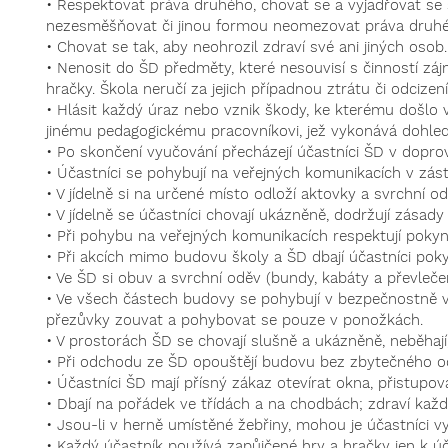
• Respektovat práva druhého, chovat se a vyjadřovat se 
nezesměšňovat či jinou formou neomezovat práva druhéh
• Chovat se tak, aby neohrozil zdraví své ani jiných osob.
• Nenosit do ŠD předměty, které nesouvisí s činností zá
hračky. Škola neručí za jejich případnou ztrátu či odcizení
• Hlásit každý úraz nebo vznik škody, ke kterému došlo 
jinému pedagogickému pracovníkovi, jež vykonává dohled
• Po skončení vyučování přecházejí účastníci ŠD v dopro
• Účastníci se pohybují na veřejných komunikacích v zást
• V jídelně si na určené místo odloží aktovky a svrchní od
• V jídelně se účastníci chovají ukázněně, dodržují zásad
• Při pohybu na veřejných komunikacích respektují pokyn
• Při akcích mimo budovu školy a ŠD dbají účastníci p
• Ve ŠD si obuv a svrchní oděv (bundy, kabáty a převleče
• Ve všech částech budovy se pohybují v bezpečnostně 
přezůvky zouvat a pohybovat se pouze v ponožkách.
• V prostorách ŠD se chovají slušně a ukázněně, neběhají
• Při odchodu ze ŠD opouštějí budovu bez zbytečného od
• Účastníci ŠD mají přísný zákaz otevírat okna, přistupo
• Dbají na pořádek ve třídách a na chodbách; zdraví ka
• Jsou-li v herně umístěné žebřiny, mohou je účastníci 
• Každý účastník používá zapůjčené hry a hračky jen k úč