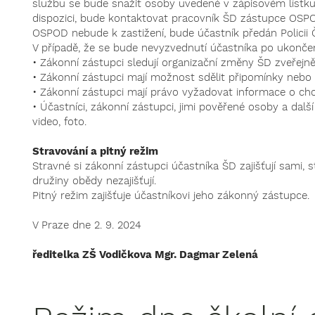
službu se bude snažit osoby uvedené v zápisovém lístku
dispozici, bude kontaktovat pracovník ŠD zástupce OSPOD
OSPOD nebude k zastižení, bude účastník předán Policii 
V případě, že se bude nevyzvednutí účastníka po ukonče
• Zákonní zástupci sledují organizační změny ŠD zveřejn
• Zákonní zástupci mají možnost sdělit připomínky nebo
• Zákonní zástupci mají právo vyžadovat informace o cho
• Účastníci, zákonní zástupci, jimi pověřené osoby a dalš
video, foto.
Stravování a pitný režim
Stravné si zákonní zástupci účastníka ŠD zajišťují sami, 
družiny obědy nezajišťují.
Pitný režim zajišťuje účastníkovi jeho zákonný zástupce.
V Praze dne 2. 9. 2024
ředitelka ZŠ Vodičkova Mgr. Dagmar Ze