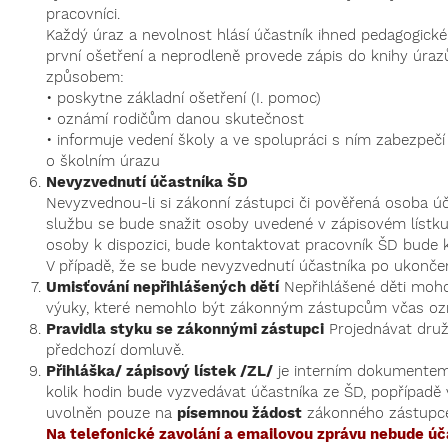
pracovníci.
Každý úraz a nevolnost hlásí účastník ihned pedagogickém
první ošetření a neprodleně provede zápis do knihy úraz
způsobem:
• poskytne základní ošetření (I. pomoc)
• oznámí rodičům danou skutečnost
• informuje vedení školy a ve spolupráci s ním zabezpeč
o školním úrazu
Nevyzvednutí účastníka ŠD
Nevyzvednou-li si zákonní zástupci či pověřená osoba úč
službu se bude snažit osoby uvedené v zápisovém lístku
osoby k dispozici, bude kontaktovat pracovník ŠD bude k
V případě, že se bude nevyzvednutí účastníka po ukonče
Umisťování nepřihlášených dětí
Nepřihlášené děti moho
výuky, které nemohlo být zákonným zástupcům včas ozn
Pravidla styku se zákonnými zástupci
Projednávat druž
předchozí domluvě.
Přihláška/ zápisový lístek /ZL/
je interním dokumentem 
kolik hodin bude vyzvedávat účastníka ze ŠD, popřípadě
uvolněn pouze na
písemnou žádost
zákonného zástupce
Na telefonické zavolání a emailovou zprávu nebude úča