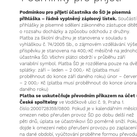
Podmínkou pro přijetí účastníka do ŠD je písemná
přihláška – řádně vyplněný zápisový lístek.
Součástí
přihlášky je písemné sdělení zákonného zástupce dítě
o rozsahu docházky a způsobu odchodu z družiny.
Platba za školní družinu je stanovena v souladu s
vyhláškou č. 74/2005 Sb., o zájmovém vzdělávání. Výš
příspěvku je stanovena na 400,-Kč měsíčně na jednoh
účastníka ŠD. Všichni plátci obdrží v průběhu září
variabilní symbol. Platba ŠD je rozdělena pouze na dv
splátky: září – leden – 2 000,- Kč (platba musí
proběhnout do konce září daného roku) únor – červe
– 2 000,- Kč (platba musí proběhnout do konce února
daného roku)
Platba se uskutečňuje převodním příkazem na účet 
České spořitelny
ve Vodičkově ulici č. 9, Praha 1.
číslo:2000728359/0800. Pokud je v kalendářním měsíci
omezen nebo přerušen provoz ŠD po dobu delší než
pěti dnů, úplata se účastníkovi ŠD poměrně sníží. Pok
dojde k omezení nebo přerušení provozu po zaplacení
na dané období, vyúčtování proběhne formou převod