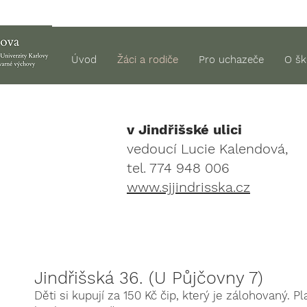
Úvod
Žáci a rodiče
Pro uchazeče
O šk
v Jindřišské ulici
vedoucí Lucie Kalendová,
tel. 774 948 006
www.sjjindrisska.cz
Jindřišská 36. (U Půjčovny 7)
Děti si kupují za 150 Kč čip, který je zálohovaný. 