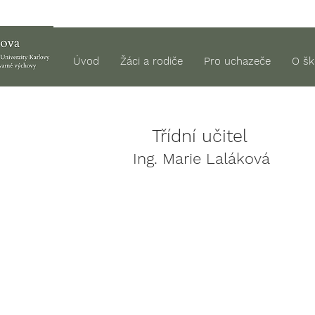
Úvod
Žáci a rodiče
Pro uchazeče
O šk
Třídní učitel
Ing. Marie Laláková