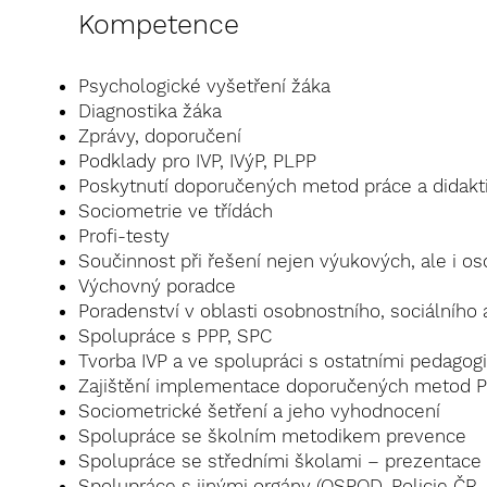
Kompetence
Psy
chologické vyšetření žáka
Diagnostika žáka
Zprávy, doporučení
Podkla
dy pro IVP, IVýP, PLPP
Poskytnutí doporučených metod práce a didakt
Sociometrie ve třídách
Profi-testy
Součinnost při řešení nejen výukových, ale i 
Výchovný poradce
Poradenství v oblasti osobnostního, sociálního 
Spolupráce s PPP, SPC
Tvorba IVP a ve spolupráci s ostatními pedagog
Zajištění implementace doporučených metod P
Sociometrické šetření a jeho vyhodnocení
Spolupráce se školním metodikem prevence
Spolupráce se středními školami – prezentace 
Spolupráce s jinými orgány (OSPOD, Policie ČR,