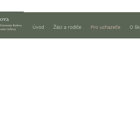
Úvod
Žáci a rodiče
Pro uchazeče
O šk
Školní psycholog
budova Vodičkova 22
Mgr. Edita Vrbová
e-mail:
e.vrbova@zsvodickova.cz
Konzultační hodiny:
úterý
8.30 - 17.00
středa 8.30 - 17.00