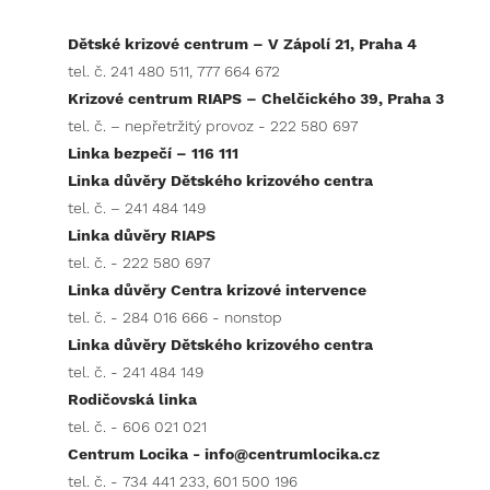
Dětské krizové centrum – V Zápolí 21, Praha 4
tel. č. 241 480 511, 777 664 672
Krizové centrum RIAPS – Chelčického 39, Praha 3
tel. č. – nepřetržitý provoz - 222 580 697
Linka bezpečí – 116 111
Linka důvěry Dětského krizového centra
tel. č. – 241 484 149
Linka důvěry RIAPS
tel. č. - 222 580 697
Linka důvěry Centra krizové intervence
tel. č. - 284 016 666 - nonstop
Linka důvěry Dětského krizového centra
tel. č. - 241 484 149
Rodičovská linka
tel. č. - 606 021 021
Centrum Locika -
info@centrumlocika.cz
tel. č. - 734 441 233, 601 500 196