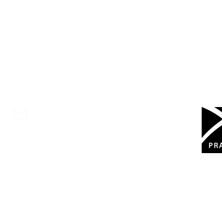
Kontaktujte nás
Zřiz
+420 222 231 648
Měst
info@zsvodickova.cz
zs_vodickova
Základní škola Vodičkova s rozšířenou výuko