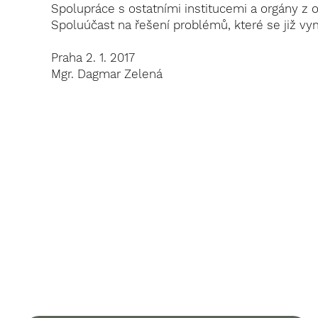
Spolupráce s ostatními institucemi a orgány z o
Spoluúčast na řešení problémů, které se již v
Praha 2. 1. 2017
Mgr. Dagmar Zelená
Vážení rodiče,
v případě, že budete svou dceru či svého syna
objednávat do školského poradenského
zařízení (pedagogicko-psychologická
poradna, speciálně pedagogické centrum), je
nezbytné, abyste nejprve vyplnili
informovaný souhlas. Za tímto účelem
kontaktujte výchovného poradce nebo
třídního učitele svého dítěte.